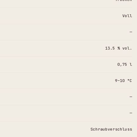
Voll
—
13.5 % vol.
0,75 l
9–10 °C
—
—
Schraubverschluss