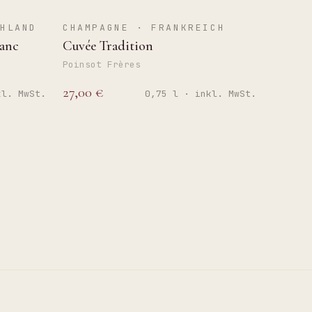
BRUT
HLAND
CHAMPAGNE · FRANKREICH
anc
Cuvée Tradition
Poinsot Frères
27,00 €
kl. MwSt.
0,75 l · inkl. MwSt.