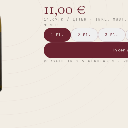
11,00 €
14,67 €
/ LITER · INKL. MWST.
MENGE
1
Fl.
2
Fl.
3
Fl.
In den
VERSAND IN 2–5 WERKTAGEN · V