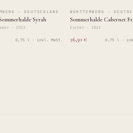
KEN
TROCKEN
MBERG · DEUTSCHLAND
WÜRTTEMBERG · DEUTSC
Sommerhalde Syrah
Sommerhalde Cabernet Fr
ader · 2022
Escher · 2022
26,50 €
0,75 l · inkl. MwSt.
0,75 l · in