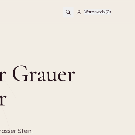
Warenkorb (0)
er Grauer
r
nasser Stein,