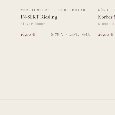
BRUT
TROC
WÜRTTEMBERG · DEUTSCHLAND
WÜRTTE
IN-SEKT Riesling
Korber 
Singer-Bader
Singer-B
16,00 €
26,00 €
0,75 l · inkl. MwSt.