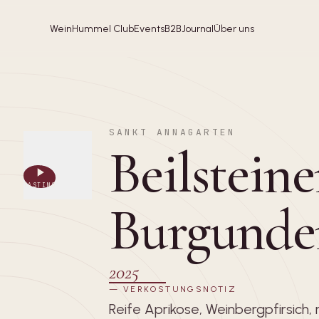
Wein
Hummel Club
Events
B2B
Journal
Über uns
SANKT ANNAGARTEN
Beilstein
TASTING
Burgunde
2025
—
VERKOSTUNGSNOTIZ
Reife Aprikose, Weinbergpfirsich, 