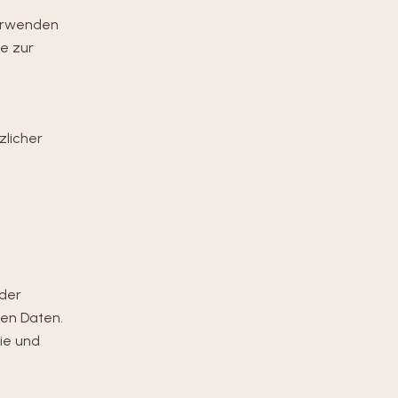
verwenden
ie zur
zlicher
 der
en Daten.
rie und