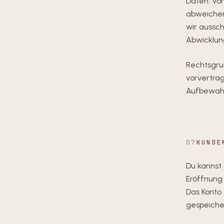
Daten: Vo
abweichen
wir aussch
Abwicklun
Rechtsgrun
vorvertra
Aufbewahru
07
KUNDE
Du kannst 
Eröffnung
Das Konto 
gespeiche