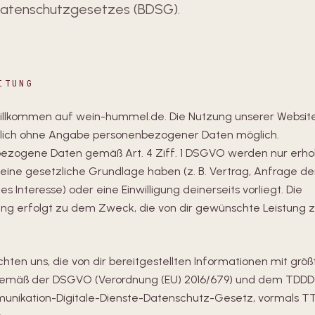
atenschutzgesetzes (BDSG).
ITUNG
willkommen auf wein-hummel.de. Die Nutzung unserer Website
lich ohne Angabe personenbezogener Daten möglich.
ezogene Daten gemäß Art. 4 Ziff. 1 DSGVO werden nur erh
 eine gesetzliche Grundlage haben (z. B. Vertrag, Anfrage dei
es Interesse) oder eine Einwilligung deinerseits vorliegt. Die
ung erfolgt zu dem Zweck, die von dir gewünschte Leistung 
ichten uns, die von dir bereitgestellten Informationen mit größ
gemäß der DSGVO (Verordnung (EU) 2016/679) und dem TDD
unikation-Digitale-Dienste-Datenschutz-Gesetz, vormals T