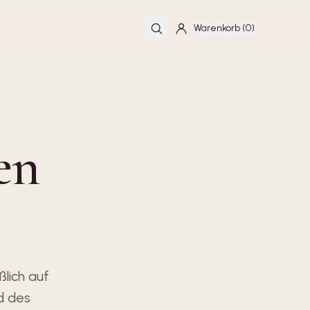
Warenkorb (0)
en
lich auf
d des