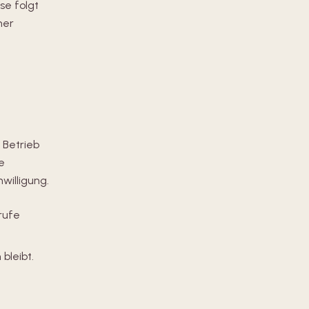
se folgt
ner
 Betrieb
e
willigung.
rufe
bleibt.