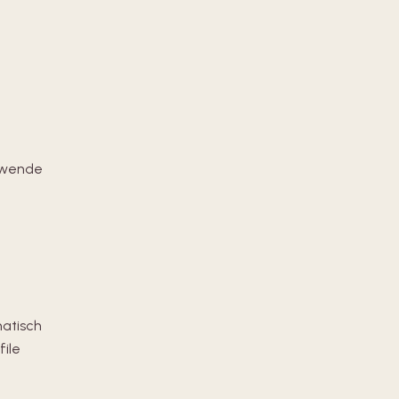
 wende
atisch
ile