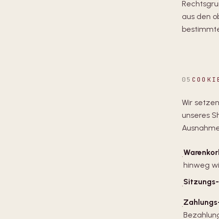
Rechtsgrun
aus den o
bestimmte
05
COOKI
Wir setzen
unseres Sh
Ausnahme
Warenkor
·
hinweg w
Sitzungs
·
Zahlungs
·
Bezahlung