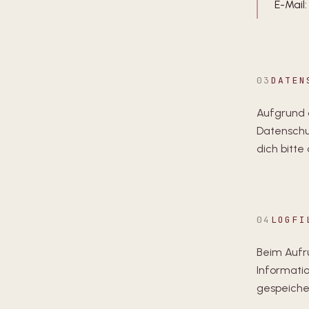
E-Mail:
03
DATEN
Aufgrund d
Datenschu
dich bitte
04
LOGFI
Beim Aufr
Informati
gespeiche