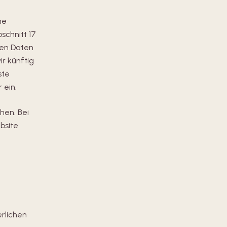
ne
chnitt 17
nen Daten
ir künftig
ste
 ein.
hen. Bei
bsite
erlichen