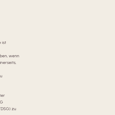
 ist
oben, wenn
nerseits,
zu
ter
DG
TDSG) zu