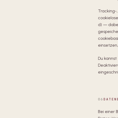
Tracking-,
cookielos
d) — dabe
gespeicher
cookiebas
einsetzen,
Du kannst 
Deaktivier
eingeschrä
06
DATEN
Bei einer 