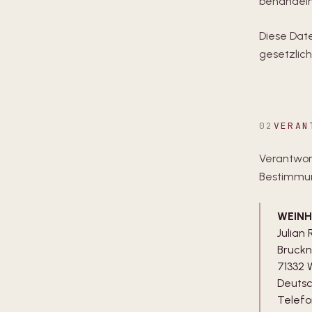
behandeln
Diese Dat
gesetzlic
02
VERAN
Verantwor
Bestimmun
WEIN
Julian
Bruckne
71332 
Deuts
Telefo