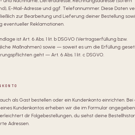
r- und Nachname, Lieferadresse, Rechnungsadresse (sofern
d), E-Mail-Adresse und ggf. Telefonnummer. Diese Daten 
ließlich zur Bearbeitung und Lieferung deiner Bestellung sow
g eventueller Reklamationen.
dlage ist Art. 6 Abs. 1 lit. b DSGVO (Vertragserfüllung bzw.
gliche Maßnahmen) sowie — soweit es um die Erfüllung geset
ngspflichten geht — Art. 6 Abs. 1 lit. c DSGVO.
NKONTO
auch als Gast bestellen oder ein Kundenkonto einrichten. Bei
 eines Kundenkontos erheben wir die im Formular angegeben
erleichtert dir Folgebestellungen, du siehst deine Bestellhisto
rte Adressen.