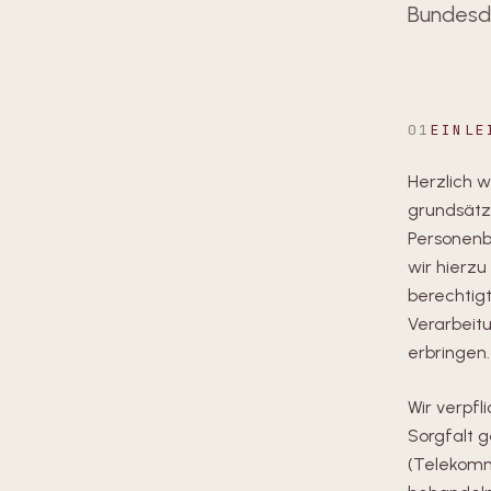
Bundesd
01
EINLE
Herzlich 
grundsätz
Personenb
wir hierzu
berechtigt
Verarbeit
erbringen.
Wir verpfl
Sorgfalt 
(Telekomm