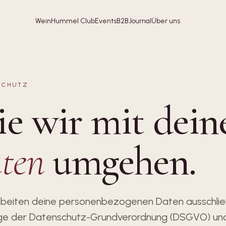
Wein
Hummel Club
Events
B2B
Journal
Über uns
SCHUTZ
e wir mit dein
ten
umgehen.
rbeiten deine personenbezogenen Daten ausschließ
ge der Datenschutz-Grundverordnung (DSGVO) un