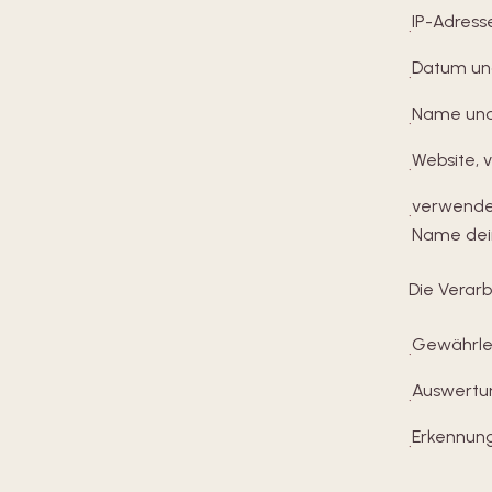
IP-Adres
·
Datum und
·
Name und
·
Website, 
·
verwendet
·
Name dei
Die Verar
Gewährlei
·
Auswertun
·
Erkennun
·