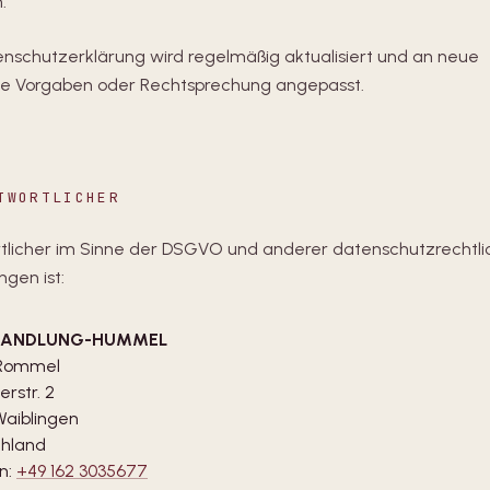
.
enschutzerklärung wird regelmäßig aktualisiert und an neue
he Vorgaben oder Rechtsprechung angepasst.
TWORTLICHER
tlicher im Sinne der DSGVO und anderer datenschutz­rechtli
gen ist:
HANDLUNG-HUMMEL
 Rommel
rstr. 2
Waiblingen
chland
n:
+49 162 3035677