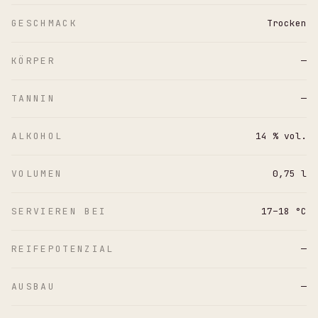
GESCHMACK
Trocken
KÖRPER
—
TANNIN
—
ALKOHOL
14 % vol.
VOLUMEN
0,75 l
SERVIEREN BEI
17–18 °C
REIFEPOTENZIAL
—
AUSBAU
—