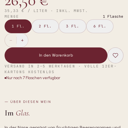
26,50 €
35,33 €
/ LITER · INKL. MWST.
MENGE
1
Flasche
1
Fl.
2
Fl.
3
Fl.
6
Fl.
−
+
In den Warenkorb
VERSAND IN 2–5 WERKTAGEN · VOLLE 12ER-
KARTONS KOSTENLOS
Nur noch
7
Flaschen verfügbar
—
ÜBER DIESEN WEIN
Im
Glas.
In der Nase geprägt von fruchtigen Beerenaromen und