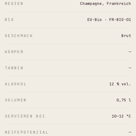
REGION
Champagne, Frankreich
BIO
EU-Bio · FR-BIO-01
GESCHMACK
Brut
KÖRPER
—
TANNIN
—
ALKOHOL
12 % vol.
VOLUMEN
0,75 l
SERVIEREN BEI
10–12 °C
REIFEPOTENZIAL
—