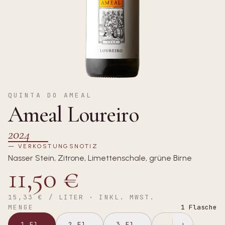
QUINTA DO AMEAL
Ameal Loureiro
2024
—
VERKOSTUNGSNOTIZ
Nasser Stein, Zitrone, Limettenschale, grüne Birne
11,50 €
15,33 €
/ LITER · INKL. MWST.
MENGE
1
Flasche
1
Fl.
2
Fl.
3
Fl.
−
+