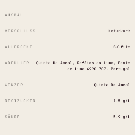
AUSBAU
—
VERSCHLUSS
Naturkork
ALLERGENE
Sulfite
ABFÜLLER
Quinta Do Ameal, Refóios do Lima, Ponte
de Lima 4990-707, Portugal
WINZER
Quinta Do Ameal
RESTZUCKER
1.5 g/L
SÄURE
5.9 g/L