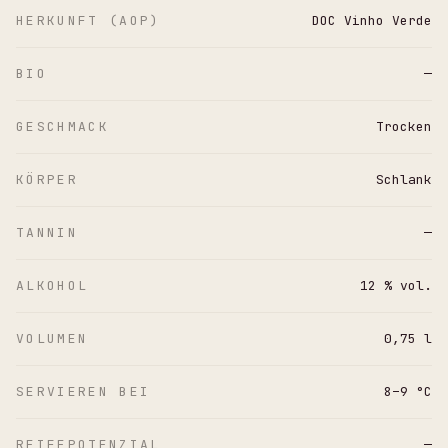
HERKUNFT (AOP)
DOC Vinho Verde
BIO
—
GESCHMACK
Trocken
KÖRPER
Schlank
TANNIN
—
ALKOHOL
12 % vol.
VOLUMEN
0,75 l
SERVIEREN BEI
8–9 °C
REIFEPOTENZIAL
—